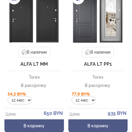
В наличии
В наличии
ALFA LT MМ
ALFA LT РP1
Torex
Torex
В рассрочку:
В рассрочку:
Заказать звонок
54,2 BYN
77,9 BYN
Укажите данные
650 BYN
935 BYN
Цена
Цена
В корзину
В корзину