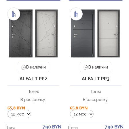
10-12
12-18
Время
звонка:
18-20
Я принимаю условия политики
конфиденциальности и пользовательского
соглашения.
В наличии
В наличии
ALFA LT РP2
ALFA LT РP3
Отправить
Torex
Torex
В рассрочку:
В рассрочку:
65,8 BYN
65,8 BYN
790 BYN
790 BYN
Цена
Цена