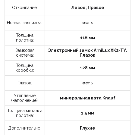
Открывание:
Левое; Правое
Ночная задвижка:
есть
Заказать звонок
Толщина
116 мм
полотна:
Замковая
Электронный замок ArniLux XK2-TY.
Укажите данные
система:
Глазок
Толщина
128 мм
коробки:
Глазок:
есть
Утепление
минеральная вата Knauf
(наполнение):
10-12
12-18
Толщина металла
Время
1.5 мм
полотна:
звонка:
18-20
Дополнительно:
Глухие
Я принимаю условия политики