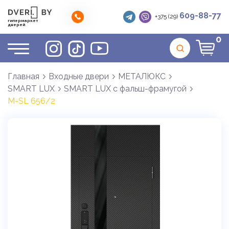
609-88-77
+375 (29)
гипермаркет
дверей
0
Главная
Входные двери
МЕТАЛЮКС
SMART LUX
SMART LUX с фальш-фрамугой
М-SL 656/2