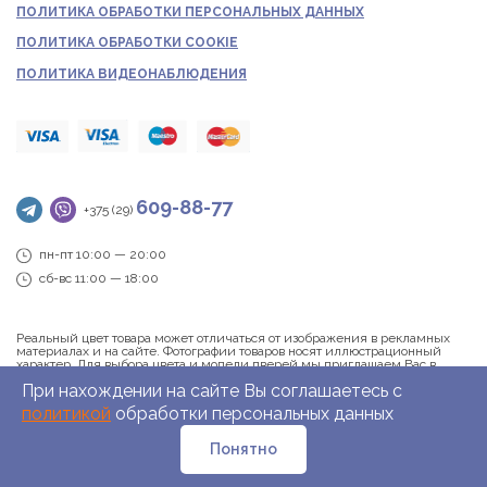
ПОЛИТИКА ОБРАБОТКИ ПЕРСОНАЛЬНЫХ ДАННЫХ
ПОЛИТИКА ОБРАБОТКИ COOKIE
ПОЛИТИКА ВИДЕОНАБЛЮДЕНИЯ
609-88-77
+375 (29)
пн-пт 10:00 — 20:00
сб-вс 11:00 — 18:00
Реальный цвет товара может отличаться от изображения в рекламных
материалах и на сайте. Фотографии товаров носят иллюстрационный
характер. Для выбора цвета и модели дверей мы приглашаем Вас в
наши фирменные салоны. Информация о товаре и ценах, размещённая
При нахождении на сайте Вы соглашаетесь c
на сайте, не является публичной офертой.
политикой
обработки персональных данных
Понятно
Dveri.by |
2026 © Все права защищены.
Рассрочка
Каталог
Акции
Где купить?
Заказать замер