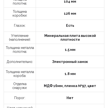
Заказать звонок
104 мм
полотна:
Толщина
126 мм
коробки:
Укажите данные
Глазок:
Есть
Утепление
Минеральная плита высокой
(наполнение):
плотности
Толщина металла
1.5 мм
полотна:
10-12
12-18
Дополнительно:
Электронный замок
Время
звонка:
18-20
Толщина металла
1.8 мм
короба:
Я принимаю условия политики
Отделка
конфиденциальности и пользовательского
МДФ 16мм, пленка №97, цвет
снаружи:
соглашения.
Порог:
Нет
Отправить