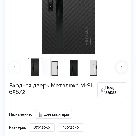
Входная дверь Металюкс М-SL
Под
656/2
заказ
Назначение:
Для квартиры
Размеры:
870*2050
960*2050