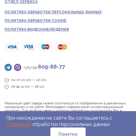
ОТДЕЛ СЕРВИСА
ПОЛИТИКА ОБРАБОТКИ ПЕРСОНАЛЬНЫХ ДАННЫХ
ПОЛИТИКА ОБРАБОТКИ COOKIE
ПОЛИТИКА ВИДЕОНАБЛЮДЕНИЯ
609-88-77
+375 (29)
пн-пт 10:00 — 20:00
сб-вс 11:00 — 18:00
Реальный цвет товара может отличаться от изображения в рекламных
материалах и на сайте. Фотографии товаров носят иллюстрационный
характер. Для выбора цвета и модели дверей мы приглашаем Вас в
наши фирменные салоны. Информация о товаре и ценах, размещённая
При нахождении на сайте Вы соглашаетесь c
на сайте, не является публичной офертой.
политикой
обработки персональных данных
Понятно