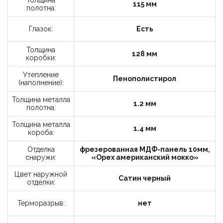
Толщина
115 мм
полотна:
Заказать звонок
Глазок:
Есть
Укажите данные
Толщина
128 мм
коробки:
Утепление
Пенополистирол
(наполнение):
Толщина металла
1.2 мм
полотна:
Толщина металла
1.4 мм
короба:
10-12
12-18
Время
звонка:
Отделка
фрезерованная МДФ-панель 10мм,
18-20
снаружи:
«Орех американский мокко»
Цвет наружной
Я принимаю условия политики
Сатин черный
отделки:
конфиденциальности и пользовательского
соглашения.
Терморазрыв:
нет
Отправить