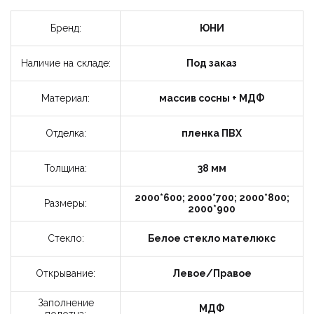
Укажите данные
Цвет модели:
Бренд:
ЮНИ
Интерьер:
Наличие на складе:
Под заказ
Материал:
массив сосны + МДФ
10-12
12-18
Отделка:
пленка ПВХ
Время
звонка:
18-20
Толщина:
38 мм
Я принимаю условия политики
2000*600; 2000*700; 2000*800;
конфиденциальности и пользовательского
Размеры:
2000*900
соглашения.
Стекло:
Белое стекло мателюкс
Отправить
Открывание:
Левое/Правое
Заполнение
МДФ