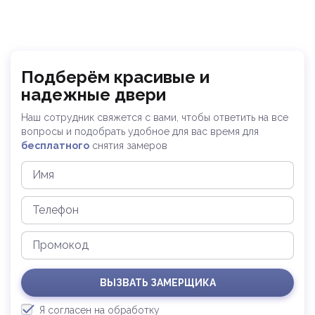
10-12
12-18
Время
звонка:
18-20
Я принимаю условия политики
Подберём красивые и
конфиденциальности и пользовательского
соглашения.
надежные двери
Наш сотрудник свяжется с вами, чтобы ответить на все
Отправить
вопросы и
подобрать удобное для вас время для
бесплатного
снятия замеров
ВЫЗВАТЬ ЗАМЕРЩИКА
Я согласен на обработку