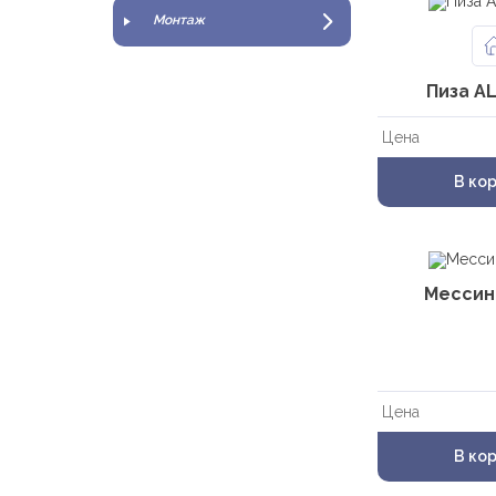
Монтаж
Пиза A
Цена
В ко
Мессин
Цена
В ко