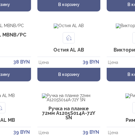
рзину
В корзину
В к
L MBNB/PC
Остия AL AB
Виктори
38 BYN
39 BYN
Цена
Цена
рзину
В корзину
В к
Ручка на планке
72мм A1205S014A-72Y
SN
 AL MB
Рим
39 BYN
39 BYN
Цена
Цена