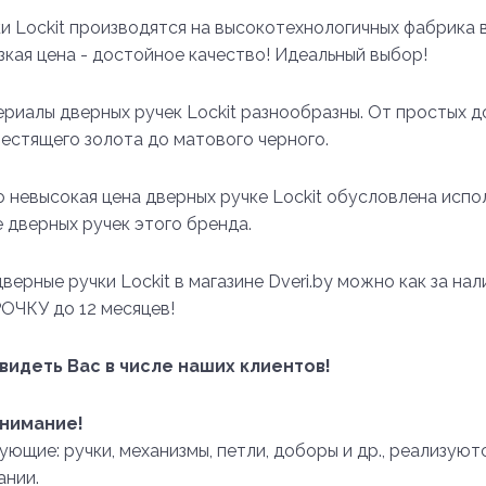
и Lockit производятся на высокотехнологичных фабрика 
зкая цена - достойное качество! Идеальный выбор!
ериалы дверных ручек Lockit разнообразны. От простых 
лестящего золота до матового черного.
 невысокая цена дверных ручке Lockit обусловлена исп
 дверных ручек этого бренда.
ерные ручки Lockit в магазине Dveri.by можно как за нал
РОЧКУ до 12 месяцев!
видеть Вас в числе наших клиентов!
нимание!
ующие: ручки, механизмы, петли, доборы и др., реализую
ании.