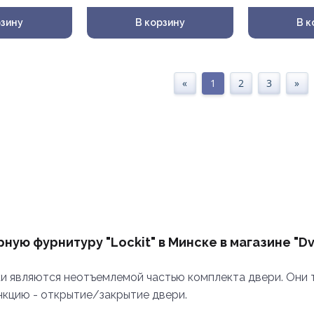
рзину
В корзину
В к
«
1
2
3
»
ную фурнитуру "Lockit" в Минске в магазине "Dv
и являются неотъемлемой частью комплекта двери. Они 
кцию - открытие/закрытие двери.