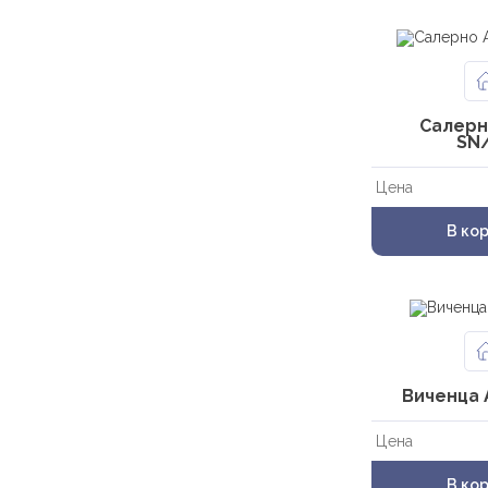
Салерн
SN
Цена
В ко
Виченца 
Цена
В ко