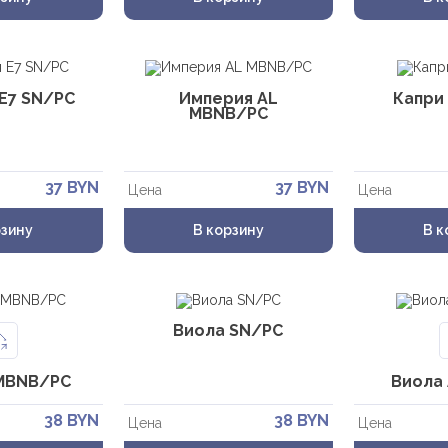
Заказать звонок
E7 SN/PC
Империя AL
Капри
MBNB/PC
Укажите данные
37 BYN
37 BYN
Цена
Цена
рзину
В корзину
В к
10-12
12-18
18-20
Время звонка:
Виола SN/PC
Я принимаю условия политики конфиденциальности
MBNB/PC
и пользовательского соглашения.
Виола
38 BYN
38 BYN
Цена
Цена
Отправить