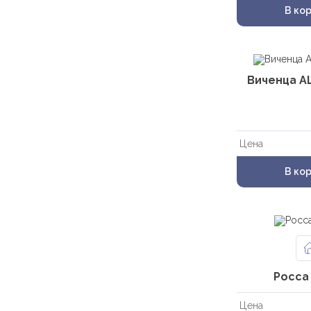
В ко
Виченца A
Цена
В ко
Росса
Цена