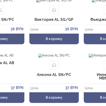
L SN/PC
Виктория AL SG/GP
Фьюджи
36 BYN
36 BYN
Цена
Цена
рзину
В корзину
В к
а AL AB
Анкона AL SN/PC
Имп
MB
37 BYN
37 BYN
Цена
Цена
рзину
В корзину
В к