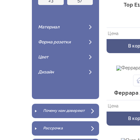
Тор Е
Материал
Материал
Цена
Форма розетки
Форма розетки
В ко
Цвет
Цвет
Дизайн
Дизайн
Феррара 
Цена
Почему нам доверяют
В ко
Рассрочка