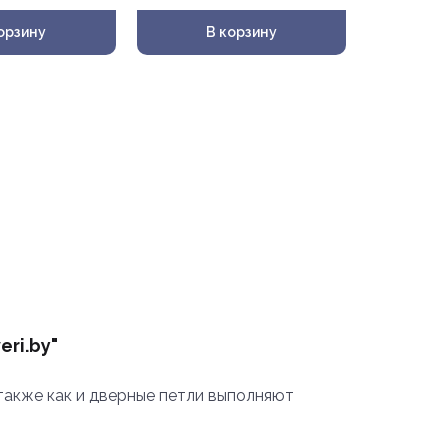
орзину
В корзину
eri.by"
также как и дверные петли выполняют