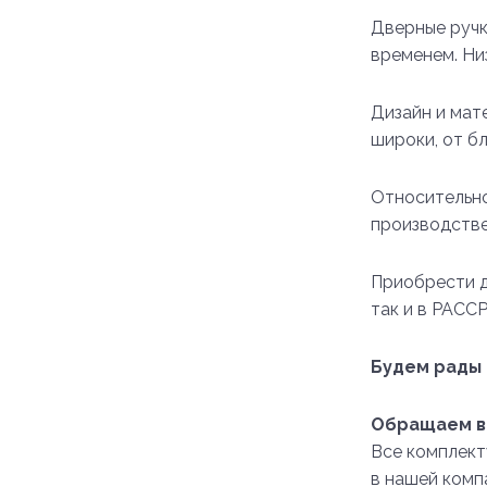
Дверные ручк
временем. Ни
Дизайн и мат
широки, от б
Относительно
производстве
Приобрести дв
так и в РАСС
Будем рады 
Обращаем в
Все комплект
в нашей комп