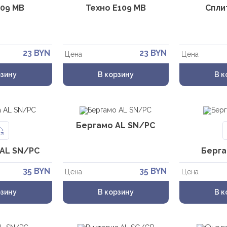
109 MB
Техно E109 MB
Спли
23 BYN
23 BYN
Цена
Цена
рзину
В корзину
В к
Бергамо AL SN/PC
AL SN/PC
Берга
35 BYN
35 BYN
Цена
Цена
рзину
В корзину
В к