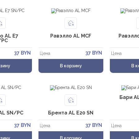
о AL E7
Равэлло AL MCF
Равэлл
/PC
37 BYN
37 BYN
Цена
Цена
рзину
В корзину
В к
Бари A
AL SN/PC
Брента AL E20 SN
37 BYN
37 BYN
Цена
Цена
рзину
В корзину
В к