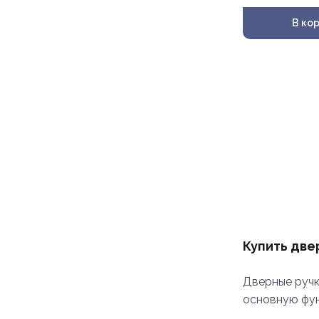
В ко
Купить двер
Дверные ручк
основную фун