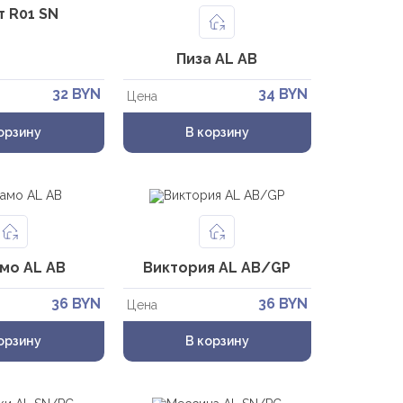
т R01 SN
Пиза AL AB
32 BYN
34 BYN
Цена
орзину
В корзину
мо AL AB
Виктория AL AB/GP
36 BYN
36 BYN
Цена
орзину
В корзину