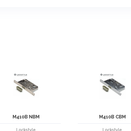
Заказать звонок
Укажите данные
10-12
12-18
18-20
Время звонка:
M410B NBM
M410B CBM
Я принимаю условия политики конфиденциальности
и пользовательского соглашения.
Lockstyle
Lockstyle