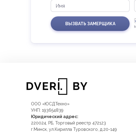
ВЫЗВАТЬ ЗАМЕРЩИКА
ООО «ЮСДТехно»
УНП: 193654839
Юридический адрес:
220024, РБ, Торговый реестр 472123
г.Минск, ул.Кирилла Туровского, д.20-149