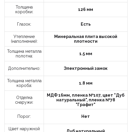
Заказать звонок
Толщина
126 мм
коробки:
Укажите данные
Глазок:
Есть
Утепление
Минеральная плита высокой
(наполнение):
плотности
Толщина металла
1.5 мм
полотна:
Дополнительно:
Электронный замок
10-12
12-18
Время
Толщина металла
звонка:
1.8 мм
18-20
короба:
МДФ 16мм, пленка №107, цвет "Дуб
Я принимаю условия политики
Отделка
натуральный", пленка №78
конфиденциальности и пользовательского
снаружи:
"Графит"
соглашения.
Порог:
Нет
Отправить
Цвет наружной
Дуб натуральный