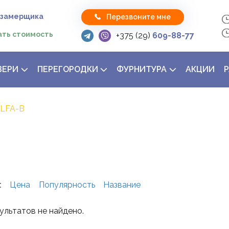
 замерщика
Перезвоните мне
ать стоимость
+375 (29)
609-88-77
ВЕРИ
ПЕРЕГОРОДКИ
ФУРНИТУРА
АКЦИИ
LFA-B
:
Цена
Популярность
Название
Заказать звонок
ультатов не найдено.
Укажите данные