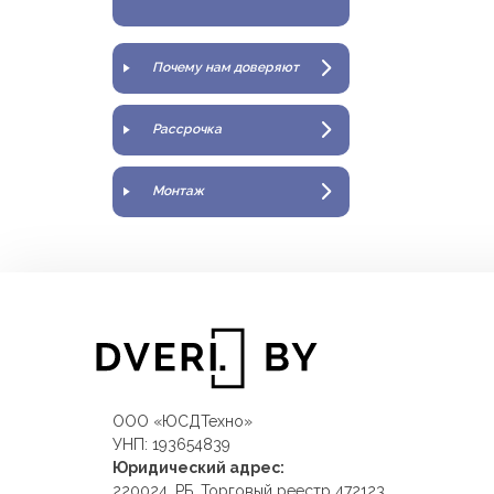
Почему нам доверяют
Рассрочка
Монтаж
ООО «ЮСДТехно»
УНП: 193654839
Юридический адрес:
220024, РБ, Торговый реестр 472123