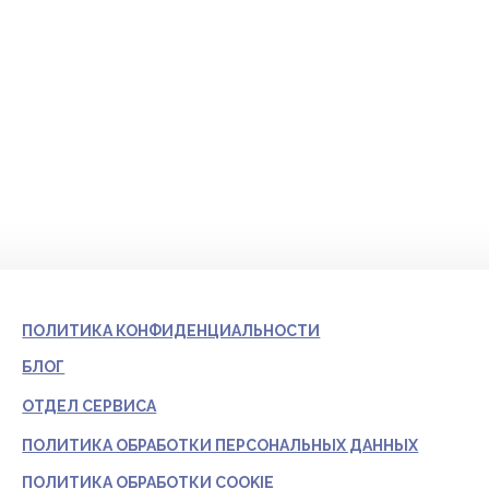
10-12
12-18
18-20
Время звонка:
Я принимаю условия политики конфиденциальности
и пользовательского соглашения.
Отправить
ПОЛИТИКА КОНФИДЕНЦИАЛЬНОСТИ
БЛОГ
ОТДЕЛ СЕРВИСА
ПОЛИТИКА ОБРАБОТКИ ПЕРСОНАЛЬНЫХ ДАННЫХ
ПОЛИТИКА ОБРАБОТКИ COOKIE