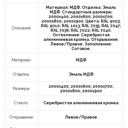
Время
звонка:
Материал: МДФ. Отделка: Эмаль
18-20
МДФ. Стандартные размеры:
2000x400; 2000x600; 2000x700;
2000x800; 2000x900. Цвета: RAL 9003;
Я принимаю условия политики
RAL 9010; RAL 1013; RAL 7035; RAL 7047;
конфиденциальности и пользовательского
Описание:
RAL 7036; RAL 7022; RAL 7040.
соглашения.
Остекление: Серебристая
алюминиевая кромка. Открывание:
Левое/Правое. Заполнение:
Отправить
Сотовое.
Материал:
МДФ
Отделка:
Эмаль МДФ
2000x400; 2000x600; 2000x700;
Размеры:
2000x800; 2000x900
Стекло:
Серебристая алюминиевая кромка
Открывание:
Левое/Правое